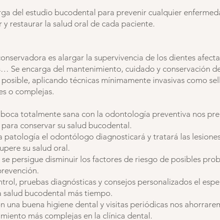
rga del estudio bucodental para prevenir cualquier enfermeda
 y restaurar la salud oral de cada paciente.
conservadora es alargar la supervivencia de los dientes afecta
… Se encarga del mantenimiento, cuidado y conservación de
 posible, aplicando técnicas mínimamente invasivas como sell
es o complejas.
 la boca totalmente sana con la odontología preventiva nos 
 para conservar su salud bucodental.
 patología el odontólogo diagnosticará y tratará las lesione
upere su salud oral.
se persigue disminuir los factores de riesgo de posibles pro
prevención.
trol, pruebas diagnósticas y consejos personalizados el espec
 salud bucodental más tiempo.
n una buena higiene dental y visitas periódicas nos ahorrare
miento más complejas en la clínica dental.