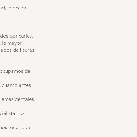
d, infección,
dos por caries,
 la mayor
ados de fisuras,
preocupamos de
s cuanto antes
blemas dentales
ialista nos
mos tener que