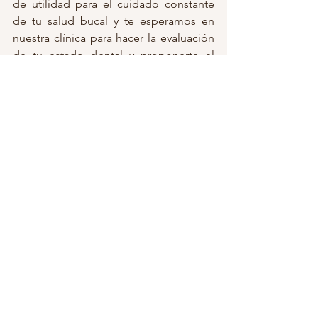
de utilidad para el cuidado constante 
de tu salud bucal y te esperamos en 
nuestra clínica para hacer la evaluación 
de tu estado dental y proponerte el 
tratamiento adecuado.
Dental Estetic Vilanova
Clínica Dental en Vilanvoa I La Geltrú
Rambla Josep Tomás Ventosa 25
08800, Vilanova I La Geltrú. 
Tel: 
93 404 4618
email: 
clinica@dentalesteticvilanova.com