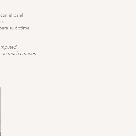
con ellos el
e.
 para su óptima
Computed
 con mucha menos