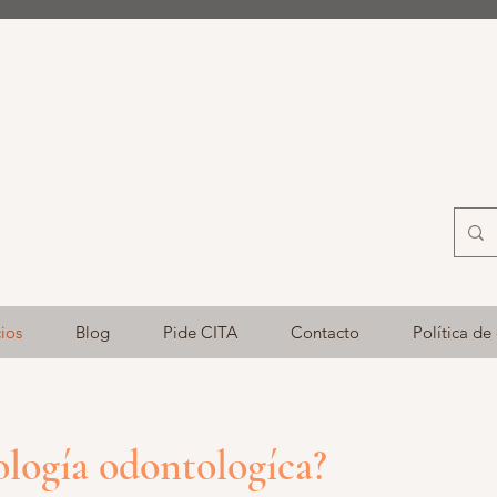
cios
Blog
Pide CITA
Contacto
Política de
ología odontologíca?