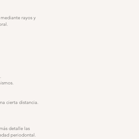
 mediante rayos y
oral.
.
mismos.
a cierta distancia.
más detalle las
medad periodontal.